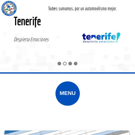
Tod@s sumamos, por un automovilismo mejor.
Tenerife
Despierta Emociones
F I A S C T
MENU
DOCUMENTACIÓN
REGLAMENTOS
DEPORTISTAS
CONTACTO
CLUBES
INICIO
+ info