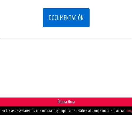
DOCUMENTACIÓN
Última Hora
En breve desvelaremos una noticia muy importante relativa al Campeonato Provincial.
muy
Ya se pueden tramitar las licencias de la FCA
Enlace aquí