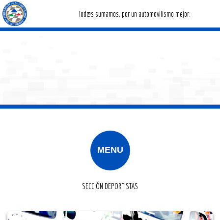
Tod@s sumamos, por un automovilismo mejor.
F I A S C T
MENU
DOCUMENTACIÓN
REGLAMENTOS
DEPORTISTAS
CONTACTO
CLUBES
INICIO
SECCIÓN DEPORTISTAS