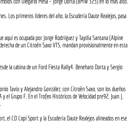
 cambios con Olegario Mesa – Jorge Dorta (BMW 325) en lo más alto.
es. Los primeros líderes del año, la Escudería Daute Realejos, pasa
que aquí es ocupada por Jorge Rodríguez y Taydía Santana (Alpine
a derecha de un Citroën Saxo VTS, mandan provisionalmente en esta
sde la cabina de un Ford Fiesta Rally4. Beneharo Dorta y Sergio
tonio Tavío y Alejandro González, con Citroën Saxo, son los dueños
 y el Grupo F. En el Trofeo Históricos de Velocidad pre92, Juan J.
.
rt, el CD Copi Sport y la Escudería Daute Realejos alineados en ese