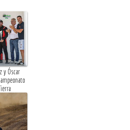
z y Óscar
 Campeonato
ierra