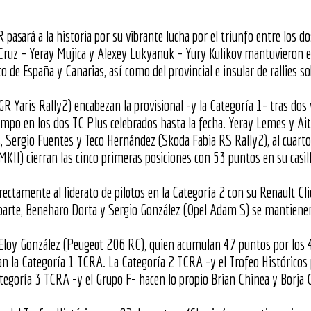
R pasará a la historia por su vibrante lucha por el triunfo entre los
uz – Yeray Mujica y Alexey Lukyanuk – Yury Kulikov mantuvieron en v
de España y Canarias, así como del provincial e insular de rallies so
GR Yaris Rally2) encabezan la provisional -y la Categoría 1- tras dos 
iempo en los dos TC Plus celebrados hasta la fecha. Yeray Lemes y Ai
s, Sergio Fuentes y Teco Hernández (Skoda Fabia RS Rally2), al cuart
KII) cierran las cinco primeras posiciones con 53 puntos en su casil
directamente al liderato de pilotos en la Categoría 2 con su Renault 
arte, Beneharo Dorta y Sergio González (Opel Adam S) se mantienen 
Eloy González (Peugeot 206 RC), quien acumulan 47 puntos por los 45
ran la Categoría 1 TCRA. La Categoría 2 TCRA -y el Trofeo Históricos
ategoría 3 TCRA -y el Grupo F- hacen lo propio Brian Chinea y Borja 