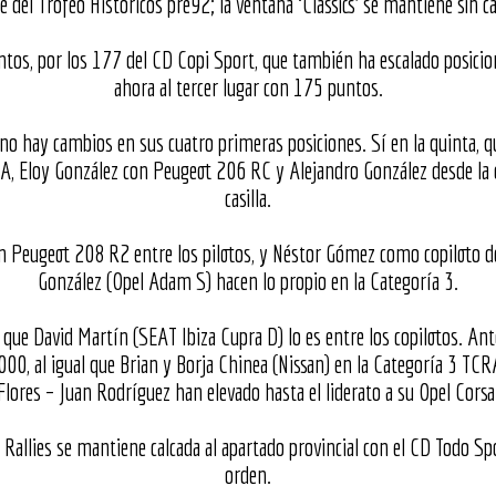
e del Trofeo Históricos pre92; la ventana ‘Classics’ se mantiene sin
tos, por los 177 del CD Copi Sport, que también ha escalado posicion
ahora al tercer lugar con 175 puntos.
, no hay cambios en sus cuatro primeras posiciones. Sí en la quinta, 
TCRA, Eloy González con Peugeot 206 RC y Alejandro González desde l
casilla.
un Peugeot 208 R2 entre los pilotos, y Néstor Gómez como copiloto de
González (Opel Adam S) hacen lo propio en la Categoría 3.
 que David Martín (SEAT Ibiza Cupra D) lo es entre los copilotos. An
00, al igual que Brian y Borja Chinea (Nissan) en la Categoría 3 TCRA
Flores – Juan Rodríguez han elevado hasta el liderato a su Opel Corsa
 Rallies se mantiene calcada al apartado provincial con el CD Todo Spo
orden.