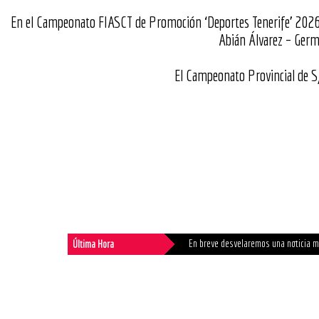
En el Campeonato FIASCT de Promoción ‘Deportes Tenerife’ 2026 s
Abián Álvarez – Germ
El Campeonato Provincial de S
En breve desvelaremos una noticia m
Última Hora
Ya se pueden tramitar las licencias 