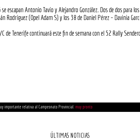
e escapan Antonio Tavío y Alejandro González. Dos de dos para los 
án Rodríguez (Opel Adam S) y los 38 de Daniel Pérez – Davinia Garcí
/C de Tenerife continuará este fin de semana con el 52 Rally Sender
uy importante relativa al Campeonato Provincial.
muy pronto
de la FCA
Enlace aquí
ÚLTIMAS NOTICIAS