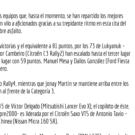
 dos equipos que, hasta el momento, se han repartido los mejores
ilo a aficionados gracias a su trepidante ritmo en esta cita del
bre asfalto.
victorias y el equivalente a 81 puntos, por los 73 de Lukyanuk –
tor Cambeiro (Citroën C3 Rally2) han escalado hasta el tercer lugar
o lugar con 59 puntos. Manuel Mesa y Dailos González (Ford Fiesta
lero.
Clio Rally4, mientras que Jonay Martín se mantiene arriba entre los
al frente de la Categoría 3.
 de Víctor Delgado (Mitsubishi Lancer Evo X); el copiloto de éste,
 pre2000- es liderada por el Citroën Saxo VTS de Antonio Tavío –
Chinea (Nissan Micra 160 SR).