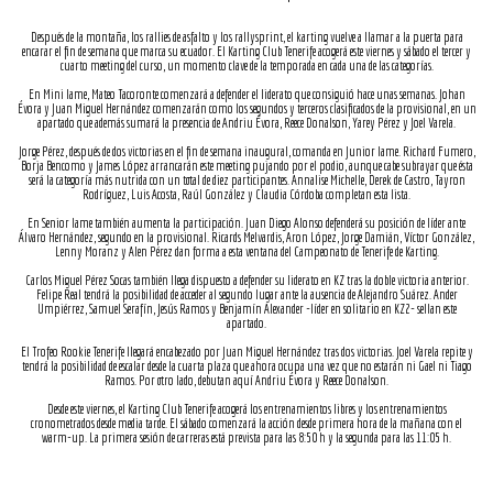
Después de la montaña, los rallies de asfalto y los rallysprint, el karting vuelve a llamar a la puerta para
encarar el fin de semana que marca su ecuador. El Karting Club Tenerife acogerá este viernes y sábado el tercer y
cuarto meeting del curso, un momento clave de la temporada en cada una de las categorías.
En Mini Iame, Mateo Tacoronte comenzará a defender el liderato que consiguió hace unas semanas. Johan
Évora y Juan Miguel Hernández comenzarán como los segundos y terceros clasificados de la provisional, en un
apartado que además sumará la presencia de Andriu Évora, Reece Donalson, Yarey Pérez y Joel Varela.
Jorge Pérez, después de dos victorias en el fin de semana inaugural, comanda en Junior Iame. Richard Fumero,
Borja Bencomo y James López arrancarán este meeting pujando por el podio, aunque cabe subrayar que ésta
será la categoría más nutrida con un total de diez participantes. Annalise Michelle, Derek de Castro, Tayron
Rodríguez, Luis Acosta, Raúl González y Claudia Córdoba completan esta lista.
En Senior Iame también aumenta la participación. Juan Diego Alonso defenderá su posición de líder ante
Álvaro Hernández, segundo en la provisional. Ricards Melvardis, Aron López, Jorge Damián, Víctor González,
Lenny Moranz y Alen Pérez dan forma a esta ventana del Campeonato de Tenerife de Karting.
Carlos Miguel Pérez Socas también llega dispuesto a defender su liderato en KZ tras la doble victoria anterior.
Felipe Real tendrá la posibilidad de acceder al segundo lugar ante la ausencia de Alejandro Suárez. Ander
Umpiérrez, Samuel Serafín, Jesús Ramos y Benjamín Alexander -líder en solitario en KZ2- sellan este
apartado.
El Trofeo Rookie Tenerife llegará encabezado por Juan Miguel Hernández tras dos victorias. Joel Varela repite y
tendrá la posibilidad de escalar desde la cuarta plaza que ahora ocupa una vez que no estarán ni Gael ni Tiago
Ramos. Por otro lado, debutan aquí Andriu Évora y Reece Donalson.
Desde este viernes, el Karting Club Tenerife acogerá los entrenamientos libres y los entrenamientos
cronometrados desde media tarde. El sábado comenzará la acción desde primera hora de la mañana con el
warm-up. La primera sesión de carreras está prevista para las 8:50 h y la segunda para las 11:05 h.